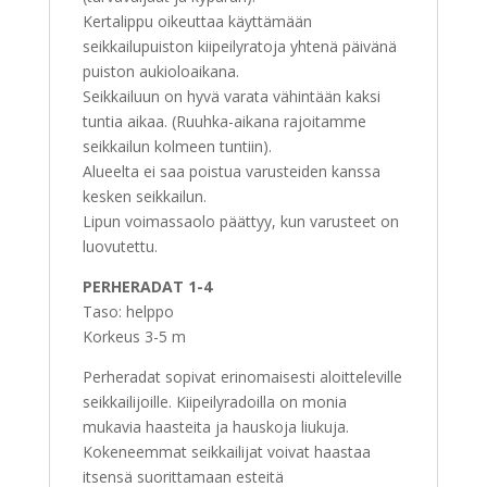
Kertalippu oikeuttaa käyttämään
seikkailupuiston kiipeilyratoja yhtenä päivänä
puiston aukioloaikana.
Seikkailuun on hyvä varata vähintään kaksi
tuntia aikaa. (Ruuhka-aikana rajoitamme
seikkailun kolmeen tuntiin).
Alueelta ei saa poistua varusteiden kanssa
kesken seikkailun.
Lipun voimassaolo päättyy, kun varusteet on
luovutettu.
PERHERADAT 1-4
Taso: helppo
Korkeus 3-5 m
Perheradat sopivat erinomaisesti aloitteleville
seikkailijoille. Kiipeilyradoilla on monia
mukavia haasteita ja hauskoja liukuja.
Kokeneemmat seikkailijat voivat haastaa
itsensä suorittamaan esteitä