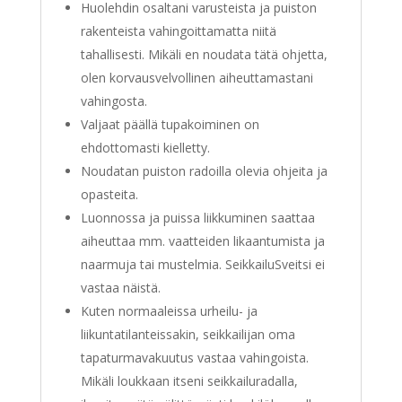
Huolehdin osaltani varusteista ja puiston
rakenteista vahingoittamatta niitä
tahallisesti. Mikäli en noudata tätä ohjetta,
olen korvausvelvollinen aiheuttamastani
vahingosta.
Valjaat päällä tupakoiminen on
ehdottomasti kielletty.
Noudatan puiston radoilla olevia ohjeita ja
opasteita.
Luonnossa ja puissa liikkuminen saattaa
aiheuttaa mm. vaatteiden likaantumista ja
naarmuja tai mustelmia. SeikkailuSveitsi ei
vastaa näistä.
Kuten normaaleissa urheilu- ja
liikuntatilanteissakin, seikkailijan oma
tapaturmavakuutus vastaa vahingoista.
Mikäli loukkaan itseni seikkailuradalla,