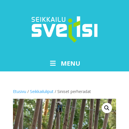
MENU
Etusivu
/
Seikkailuliput
/ Siniset perheradat