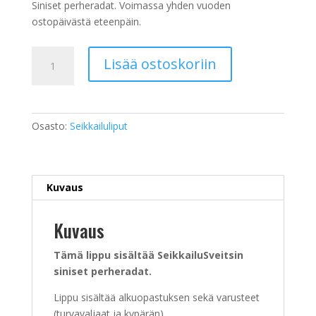
Siniset perheradat. Voimassa yhden vuoden
ostopäivästä eteenpäin.
Siniset
Lisää ostoskoriin
perheradat
määrä
Osasto:
Seikkailuliput
Kuvaus
Kuvaus
Tämä lippu sisältää SeikkailuSveitsin
siniset perheradat.
Lippu sisältää alkuopastuksen sekä varusteet
(turvavaljaat ja kypärän).