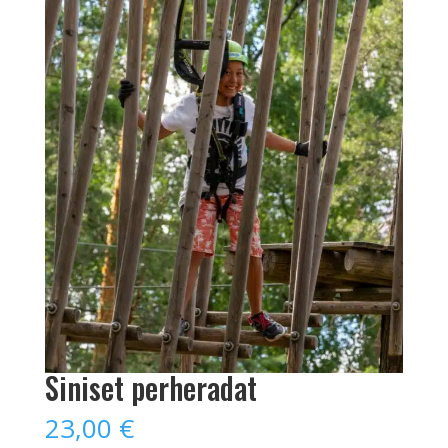
Siniset perheradat
23,00
€