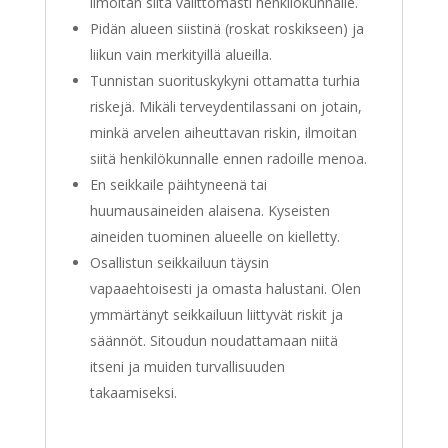
ilmoitan siitä välittömästi henkilökunnalle.
Pidän alueen siistinä (roskat roskikseen) ja
liikun vain merkityillä alueilla.
Tunnistan suorituskykyni ottamatta turhia
riskejä. Mikäli terveydentilassani on jotain,
minkä arvelen aiheuttavan riskin, ilmoitan
siitä henkilökunnalle ennen radoille menoa.
En seikkaile päihtyneenä tai
huumausaineiden alaisena. Kyseisten
aineiden tuominen alueelle on kielletty.
Osallistun seikkailuun täysin
vapaaehtoisesti ja omasta halustani. Olen
ymmärtänyt seikkailuun liittyvät riskit ja
säännöt. Sitoudun noudattamaan niitä
itseni ja muiden turvallisuuden
takaamiseksi.