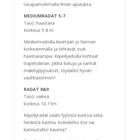
tasapainoilemalla ilman aputukea.
MEDIUM­RADAT 5-7
Taso: haastava
Korkeus 5-8 m
Mediumradoilla kiivetään jo hieman
korkeammalla ja tehtävät ovat
haastavampia. Kiipeilyadoilla kohtaat
trapetsiliinan, pitkiä liukuja ja vanhat
mäkihyppysukset, löydätkö hyvän
vauhtiasennon?
RADAT 8&9
Taso: vaikea
korkeus 10-15m
Kiipeilyradat vaatii fyysistä kuntoa sekä
henkistä kanttia. Kokeiletko itse vai
kannustatko kaveria?