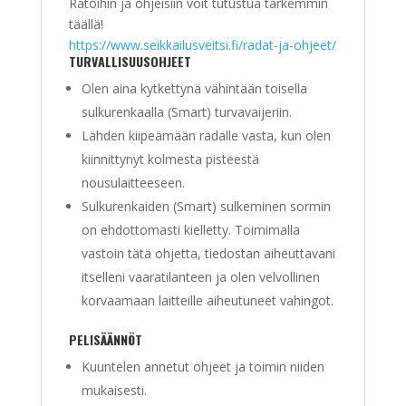
Ratoihin ja ohjeisiin voit tutustua tarkemmin
täällä!
https://www.seikkailusveitsi.fi/radat-ja-ohjeet/
TURVAL­LI­SUUS­­OH­JEET
Olen aina kytkettynä vähintään toisella
sulkurenkaalla (Smart) turvavaijeriin.
Lähden kiipeämään radalle vasta, kun olen
kiinnittynyt kolmesta pisteestä
nousulaitteeseen.
Sulkurenkaiden (Smart) sulkeminen sormin
on ehdottomasti kielletty. Toimimalla
vastoin tätä ohjetta, tiedostan aiheuttavani
itselleni vaaratilanteen ja olen velvollinen
korvaamaan laitteille aiheutuneet vahingot.
PELI­SÄÄNNÖT
Kuuntelen annetut ohjeet ja toimin niiden
mukaisesti.