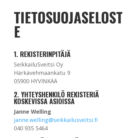
TIETOSUOJASELOST
E
1. REKISTERINPITÄJÄ
SeikkailuSveitsi Oy
Härkävehmaankatu 9
05900 HYVINKÄÄ
2. YHTEYSHENKILÖ REKISTERIÄ
KOSKEVISSA ASIOISSA
Janne Welling
janne.welling@seikkailusveitsi.fi
040 935 5464