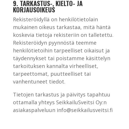
9. TARKASTUS-, KIELTO- JA
KORJAUSOIKEUS
Rekisteröidyllä on henkilötietolain
mukainen oikeus tarkastaa, mitä häntä
koskevia tietoja rekisteriin on talletettu.
Rekisteröidyn pyynnöstä teemme
henkilötietoihin tarpeelliset oikaisut ja
täydennykset tai poistamme käsittelyn
tarkoituksen kannalta virheelliset,
tarpeettomat, puutteelliset tai
vanhentuneet tiedot.
Tietojen tarkastus ja päivitys tapahtuu
ottamalla yhteys SeikkailuSveitsi Oy:n
asiakaspalveluun
info@seikkailusveitsi.fi