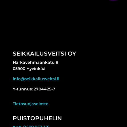
SEIKKAILUSVEITSI OY
Härkävehmaankatu 9
05900 Hyvinkää
info@seikkailusveitsi.fi
Y-tunnus: 2704425-7
Tietosuojaseloste
PUISTOPUHELIN
puh. 0400 963 391