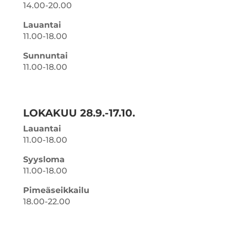
14.00-20.00
Lauantai
11.00-18.00
Sunnuntai
11.00-18.00
LOKAKUU 28.9.-17.10.
Lauantai
11.00-18.00
Syysloma
11.00-18.00
Pimeäseikkailu
18.00-22.00