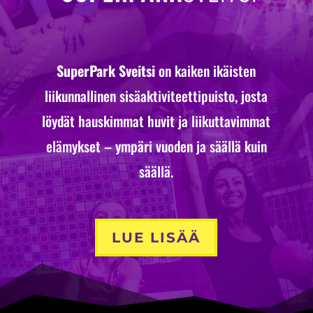
SuperPark Sveitsi
on kaiken ikäisten
liikunnallinen sisäaktiviteettipuisto, josta
löydät hauskimmat huvit ja liikuttavimmat
elämykset – ympäri vuoden ja säällä kuin
säällä.
LUE LISÄÄ