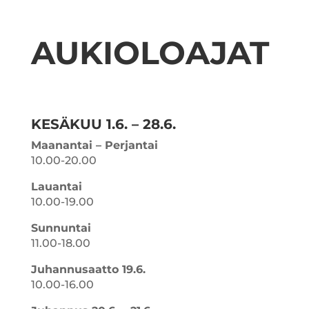
AUKIOLO­AJAT
KESÄKUU 1.6. – 28.6.
Maanantai – Perjantai
10.00-20.00
Lauantai
10.00-19.00
Sunnuntai
11.00-18.00
Juhannusaatto 19.6.
10.00-16.00