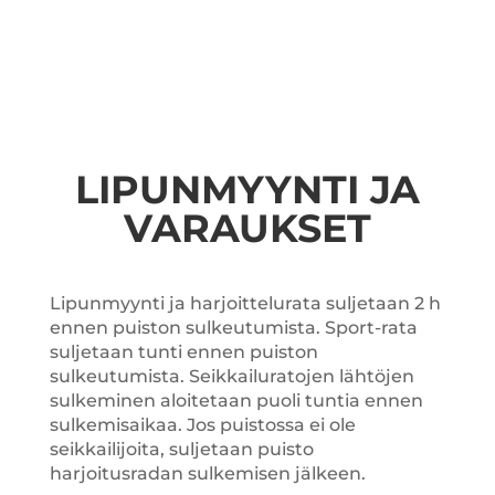
LIPUNMYYNTI JA
VARAUKSET
Lipunmyynti ja harjoittelurata suljetaan 2 h
ennen puiston sulkeutumista. Sport-rata
suljetaan tunti ennen puiston
sulkeutumista. Seikkailuratojen lähtöjen
sulkeminen aloitetaan puoli tuntia ennen
sulkemisaikaa.
Jos puistossa ei ole
seikkailijoita, suljetaan puisto
harjoitusradan sulkemisen jälkeen.