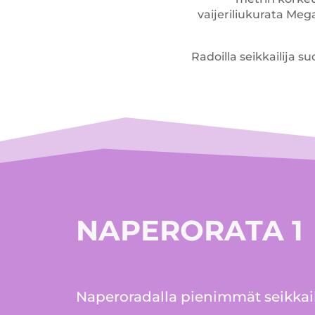
vaijeriliukurata Mega
Radoilla seikkailija su
NAPERORATA 1
Naperoradalla pienimmät seikkaili