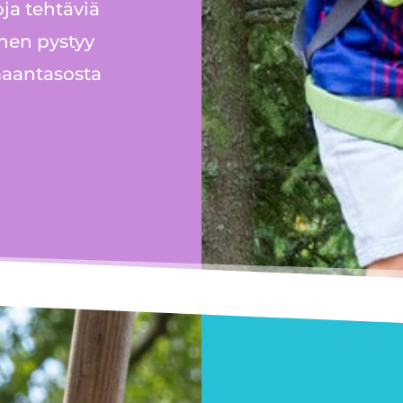
ja tehtäviä
inen pystyy
maantasosta